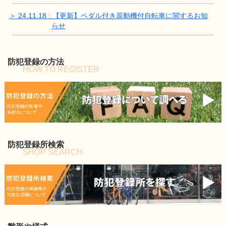
＞ 24.11.18 : 【更新】ペダル付き原動機付自転車に関するお知
らせ
防犯登録の方法
HOW TO REGISTER
防犯登録所検索
SHOP SEARCH