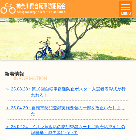
MENU
新着情報
INFORMATION
＞ 25.08.28 : 第16回自転車盗難防止ポスター入選者表彰式が行
われる！
＞ 25.04.30 : 自転車防犯登録実施要領の一部を改正いたしまし
た
＞ 25.02.24 : イオン藤沢店の防犯登録カード（販売店控え）の
誤廃棄・滅失等について