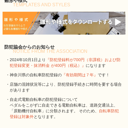
雛形や様式
TEMPLATES AND STYLES
防犯協会からのお知らせ
NOTICE FROM THE ASSOCIATION
・2024年10月1日より
『防犯登録料が700円（非課税）および防
犯登録変更・抹消料金 が400円（税込）』
になります
・神奈川県の自転車防犯登録の
『有効期間は７年』
です！
・店舗の混雑状況等により、防犯登録手続きに時間を要する場合
があります
・自走式電動自転車の防犯登録について
ペダルをこがずに自走できる電動自転車は、道路交通法上、
「原動機付自転車」に分類されます。 そのため、
自転車防犯
登録は対象外
となります。