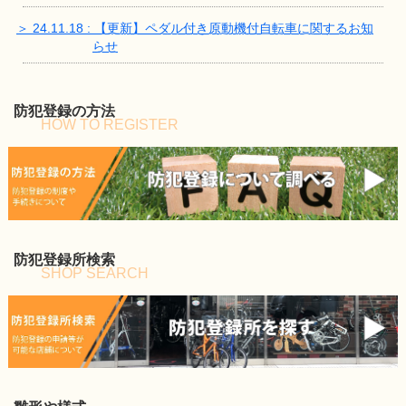
＞ 24.11.18 : 【更新】ペダル付き原動機付自転車に関するお知
らせ
防犯登録の方法
HOW TO REGISTER
防犯登録所検索
SHOP SEARCH