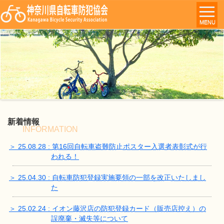
MENU
新着情報
INFORMATION
＞ 25.08.28 : 第16回自転車盗難防止ポスター入選者表彰式が行
われる！
＞ 25.04.30 : 自転車防犯登録実施要領の一部を改正いたしまし
た
＞ 25.02.24 : イオン藤沢店の防犯登録カード（販売店控え）の
誤廃棄・滅失等について