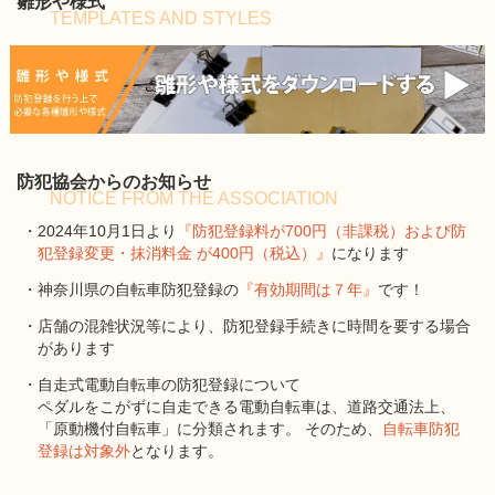
雛形や様式
TEMPLATES AND STYLES
防犯協会からのお知らせ
NOTICE FROM THE ASSOCIATION
・2024年10月1日より
『防犯登録料が700円（非課税）および防
犯登録変更・抹消料金 が400円（税込）』
になります
・神奈川県の自転車防犯登録の
『有効期間は７年』
です！
・店舗の混雑状況等により、防犯登録手続きに時間を要する場合
があります
・自走式電動自転車の防犯登録について
ペダルをこがずに自走できる電動自転車は、道路交通法上、
「原動機付自転車」に分類されます。 そのため、
自転車防犯
登録は対象外
となります。