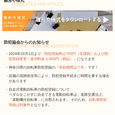
雛形や様式
TEMPLATES AND STYLES
防犯協会からのお知らせ
NOTICE FROM THE ASSOCIATION
・2024年10月1日より
『防犯登録料が700円（非課税）および防
犯登録変更・抹消料金 が400円（税込）』
になります
・神奈川県の自転車防犯登録の
『有効期間は７年』
です！
・店舗の混雑状況等により、防犯登録手続きに時間を要する場合
があります
・自走式電動自転車の防犯登録について
ペダルをこがずに自走できる電動自転車は、道路交通法上、
「原動機付自転車」に分類されます。 そのため、
自転車防犯
登録は対象外
となります。