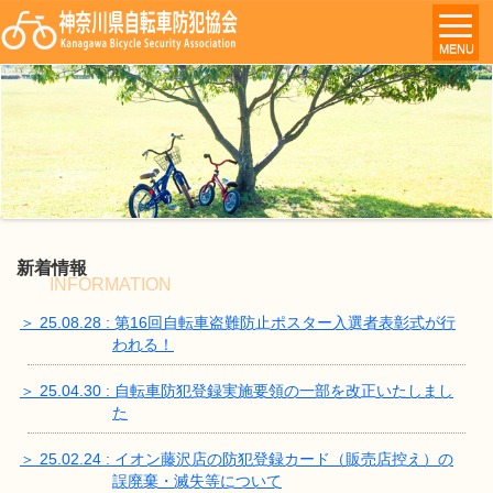
MENU
新着情報
INFORMATION
＞ 25.08.28 : 第16回自転車盗難防止ポスター入選者表彰式が行
われる！
＞ 25.04.30 : 自転車防犯登録実施要領の一部を改正いたしまし
た
＞ 25.02.24 : イオン藤沢店の防犯登録カード（販売店控え）の
誤廃棄・滅失等について