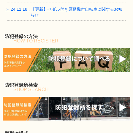
＞ 24.11.18 : 【更新】ペダル付き原動機付自転車に関するお知
らせ
防犯登録の方法
HOW TO REGISTER
防犯登録所検索
SHOP SEARCH