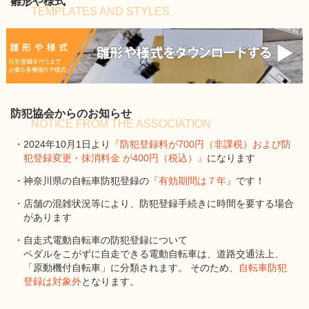
雛形や様式
TEMPLATES AND STYLES
防犯協会からのお知らせ
NOTICE FROM THE ASSOCIATION
・2024年10月1日より
『防犯登録料が700円（非課税）および防
犯登録変更・抹消料金 が400円（税込）』
になります
・神奈川県の自転車防犯登録の
『有効期間は７年』
です！
・店舗の混雑状況等により、防犯登録手続きに時間を要する場合
があります
・自走式電動自転車の防犯登録について
ペダルをこがずに自走できる電動自転車は、道路交通法上、
「原動機付自転車」に分類されます。 そのため、
自転車防犯
登録は対象外
となります。