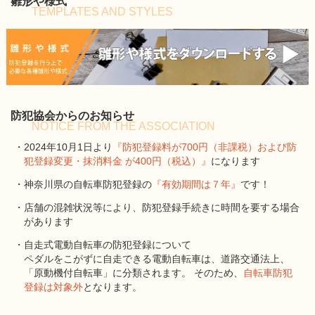
雛形や様式
TEMPLATES AND STYLES
防犯協会からのお知らせ
NOTICE FROM THE ASSOCIATION
・2024年10月1日より
『防犯登録料が700円（非課税）および防
犯登録変更・抹消料金 が400円（税込）』
になります
・神奈川県の自転車防犯登録の
『有効期間は７年』
です！
・店舗の混雑状況等により、防犯登録手続きに時間を要する場合
があります
・自走式電動自転車の防犯登録について
ペダルをこがずに自走できる電動自転車は、道路交通法上、
「原動機付自転車」に分類されます。 そのため、
自転車防犯
登録は対象外
となります。