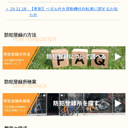
＞ 24.11.18 : 【更新】ペダル付き原動機付自転車に関するお知
らせ
防犯登録の方法
HOW TO REGISTER
防犯登録所検索
SHOP SEARCH