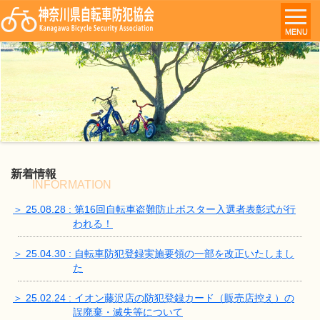
MENU
新着情報
INFORMATION
＞ 25.08.28 : 第16回自転車盗難防止ポスター入選者表彰式が行
われる！
＞ 25.04.30 : 自転車防犯登録実施要領の一部を改正いたしまし
た
＞ 25.02.24 : イオン藤沢店の防犯登録カード（販売店控え）の
誤廃棄・滅失等について