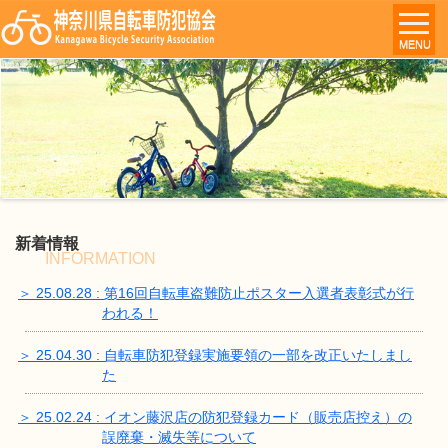
MENU
新着情報
INFORMATION
＞ 25.08.28 : 第16回自転車盗難防止ポスター入選者表彰式が行
われる！
＞ 25.04.30 : 自転車防犯登録実施要領の一部を改正いたしまし
た
＞ 25.02.24 : イオン藤沢店の防犯登録カード（販売店控え）の
誤廃棄・滅失等について