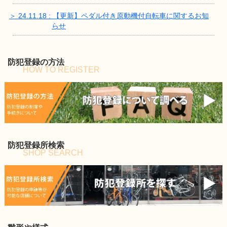
＞ 24.11.18 : 【更新】ペダル付き原動機付自転車に関するお知
らせ
防犯登録の方法
HOW TO REGISTER
防犯登録所検索
SHOP SEARCH