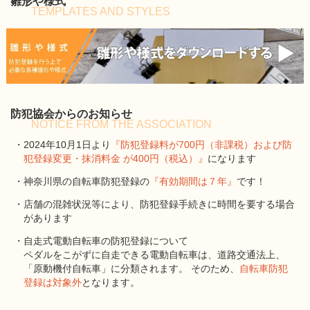
雛形や様式
TEMPLATES AND STYLES
防犯協会からのお知らせ
NOTICE FROM THE ASSOCIATION
・2024年10月1日より
『防犯登録料が700円（非課税）および防
犯登録変更・抹消料金 が400円（税込）』
になります
・神奈川県の自転車防犯登録の
『有効期間は７年』
です！
・店舗の混雑状況等により、防犯登録手続きに時間を要する場合
があります
・自走式電動自転車の防犯登録について
ペダルをこがずに自走できる電動自転車は、道路交通法上、
「原動機付自転車」に分類されます。 そのため、
自転車防犯
登録は対象外
となります。